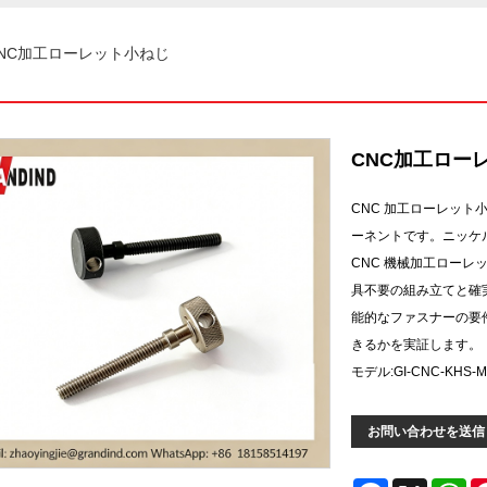
NC加工ローレット小ねじ
CNC加工ロー
CNC 加工ローレット
ーネントです。ニッケルメ
CNC 機械加工ロー
具不要の組み立てと確
能的なファスナーの要
きるかを実証します。
モデル:GI-CNC-KHS-M5
お問い合わせを送信