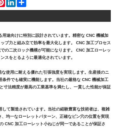
atsApp
Pinterest
LinkedIn
Share
用途向けに特別に設計されています。精密な CNC 機械加
プ力と組み立て効率を最大化します。 CNC 加工プロセス
の二次ロック機構が可能になります。 CNC 加工ローレッ
ランスをとるように最適化されています。
、過酷な使用に耐える優れた引張強度を実現します。生産後のニ
条件でも確実に機能します。当社の厳格な CNC 機械加工
ルと寸法精度が最高の工業基準を満たし、一貫した性能が保証
を使用して製造されています。当社の経験豊富な技術者は、複雑
じ長さ、均一なローレットパターン、正確なピン穴の位置を実現
の CNC 加工ローレット小ねじが同一であることが保証さ