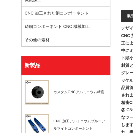
CNC 加工された銅コンポーネント
製
鋳鋼コンポーネント CNC 機械加工
デザ
CNC
その他の素材
工に
中に
ト頭
新製品
材質
グレー
ッケル
品質
カスタムCNCアルミニウム精度
され
精密C
各 C
なツー
CNC 加工アルミニウムブルーア
します
ルマイトコンポーネント
れ、