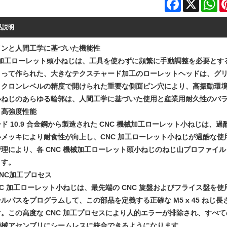
Facebook
X
Wh
品説明
インと人間工学に基づいた機能性
 加工ローレット頭小ねじは、工具を使わずに頻繁に手動調整を必要とする
よって作られた、大きなテクスチャード加工のローレットヘッドは、グリッ
ミクロンレベルの精度で開けられた重要な側面ピン穴により、高振動環境で
小ねじのあらゆる輪郭は、人間工学に基づいた使用と産業用耐久性のバ
と高強度性能
ド 10.9 合金鋼から製造された CNC 機械加工ローレット小ねじは
メッキにより耐食性が向上し、CNC 加工ローレット小ねじが過酷な使用
管理により、各 CNC 機械加工ローレット頭小ねじのねじ山プロファイ
ます。
NC加工プロセス
NC 加工ローレット小ねじは、最先端の CNC 旋盤およびフライス盤
ルパスをプログラムして、この部品を定義する正確な M5 x 45 ね
。この高度な CNC 加工プロセスにより人的エラーが排除され、すべて
機械アセンブリにシームレスに統合できるようになります。