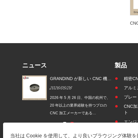
ニュース
製品
加工ステン
GRANDIND が新しい CNC 機械
精密C
ドライブシ
加工スチール製円筒ねじ付きカ
2026/05/26
アルミ
-003」を
ップ ブッシュ GI-CNC-ST-009
を発売
プレー
中国の杭州で、
2026 年 5 月 26 日、中国の杭州で、
持つプロの
20 年以上の業界経験を持つプロの
CNC
ト
CNC 加工メーカーである
-CNC-
GRANDIND は、新しい GI-CNC-ST-
エンジ
CNC 
電動歯ブラシ
009 鋼製円筒ねじ付きカップ ブッシ
当社は Cookie を使用して、より良いブラウジング体験
に発売しま
ングを正式に発売しました。このコ