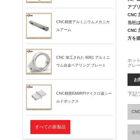
アプリ
CNC
CNC精密アルミニウムメカニカ
当社
ルアーム
CNC
方を
CNC 加工された 6061 アルミニ
ホット
グレー
ウム合金ベアリング プレート
お
CNC精密EMI/RFIマイクロ波シー
下記
ルドボックス
すべての新製品