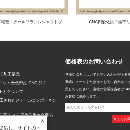
CNC精密スチールフランジシャフトブッシュ
CNC四酸化鉄平歯車
価格表のお問い合わせ
NC加工部品
GRANDIND、CNC加工ステン
GRANDIND が新しい CNC 機械
見積や協力についてお問い合わせがある
レス製電動歯ブラシドライブシ
加工スチール製円筒ねじ付きカ
気軽にメールまたは次のお問い合わせフ
ニウム合金部品 CNC 加工
2026/05/28
2026/05/26
ャフト「GI-CNC-SST-003」を
ップ ブッシュ GI-CNC-ST-009
用してください。当社の営業担当者は24
トとクランプ
発売
を発売
2026 年 5 月 28 日、中国の杭州で、
2026 年 5 月 26 日、中国の杭州で、
お客様に連絡します。
20 年以上の業界経験を持つプロの
20 年以上の業界経験を持つプロの
加工されたスチールコンポーネン
CNC 加工メーカーである
CNC 加工メーカーである
GRANDIND は、新しい GI-CNC-
GRANDIND は、新しい GI-CNC-ST-
ニアリング プラスチック部品
機械加工
X
SST-003 ステンレス鋼電動歯ブラシ
009 鋼製円筒ねじ付きカップ ブッシ
を提供し、サイトのト
ドライブ シャフトを正式に発売しま
ングを正式に発売しました。このコ