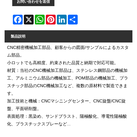
お問い合わせを送信
Facebook
X
WhatsApp
Pinterest
LinkedIn
Share
製品説明
CNC精密機械加工部品、顧客からの図面/サンプルによるカスタ
ム部品。
小ロットでも高精度、約束された品質と納期で対応可能。
材質：当社のCNC機械加工部品は、ステンレス鋼部品の機械加
工、アルミニウム部品の機械加工、POM部品の機械加工、プラ
スチック部品のCNC機械加工など、複数の原材料で製造できま
す。
加工技術と機械：CNCマシニングセンター、CNC旋盤/CNC旋
盤、平面研削盤。
表面処理：黒染め、サンドブラスト、陽極酸化、導電性陽極酸
化、プラスチックスプレーなど...