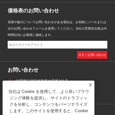
価格表のお問い合わせ
見積や協力についてお問い合わせがある場合は、お気軽にメールまたは
次のお問い合わせフォームを使用してください。当社の営業担当者は24
時間以内にお客様に連絡します。
お問い合わせ
中国浙江省杭州市風水東路211号
X
+86-18158514197
当社は Cookie を使用して、より良いブラウ
zhaoyingjie@grandind.com
ジング体験を提供し、サイトのトラフィッ
クを分析し、コンテンツをパーソナライズ
します。このサイトを使用すると、Cookie