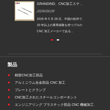
ステン
GRANDIND が新しい CNC 機械
GR
イブシ
加工スチール製円筒ねじ付きカ
レス
2026/05/26
2026
03」を
ップ ブッシュ GI-CNC-ST-009
ャフ
を発売
発売
の杭州で、
2026 年 5 月 26 日、中国の杭州で、
202
プロの
20 年以上の業界経験を持つプロの
20
CNC 加工メーカーである
CN
NC-
GRANDIND は、新しい GI-CNC-ST-
GRA
歯ブラシ
009 鋼製円筒ねじ付きカップ ブッシ
SS
発売しま
ングを正式に発売しました。このコ
ドラ
、パー
ンポーネントは、一体型の CNC 旋
した
要件と
削およびボーリング技術を採用し、
ソナ
製品
され、
頑丈な産業機械における耐久性と高
精度
素材と
精度のハウジングおよび位置決め部
医療
精密CNC加工部品
ーレット
品の需要を満たすために開発されま
高精
アルミニウム合金部品 CNC 加工
した。
加工
プレートとクランプ
CNC加工されたスチールコンポーネント
エンジニアリング プラスチック部品 CNC 機械加工