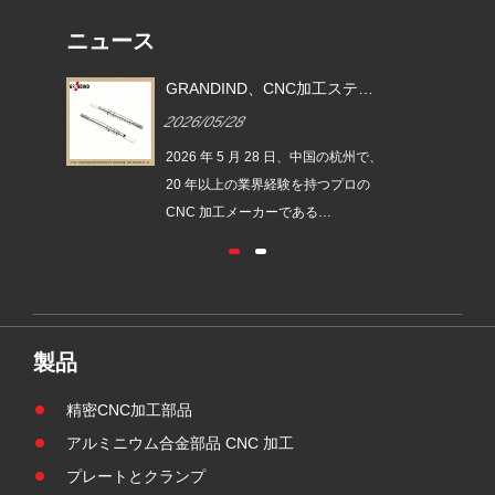
ニュース
ステン
GRANDIND が新しい CNC 機械
GR
イブシ
加工スチール製円筒ねじ付きカ
レス
2026/05/26
2026
03」を
ップ ブッシュ GI-CNC-ST-009
ャフ
を発売
発売
の杭州で、
2026 年 5 月 26 日、中国の杭州で、
202
プロの
20 年以上の業界経験を持つプロの
20
CNC 加工メーカーである
CN
NC-
GRANDIND は、新しい GI-CNC-ST-
GRA
歯ブラシ
009 鋼製円筒ねじ付きカップ ブッシ
SS
発売しま
ングを正式に発売しました。このコ
ドラ
、パー
ンポーネントは、一体型の CNC 旋
した
要件と
削およびボーリング技術を採用し、
ソナ
製品
され、
頑丈な産業機械における耐久性と高
精度
素材と
精度のハウジングおよび位置決め部
医療
精密CNC加工部品
ーレット
品の需要を満たすために開発されま
高精
アルミニウム合金部品 CNC 加工
した。
加工
プレートとクランプ