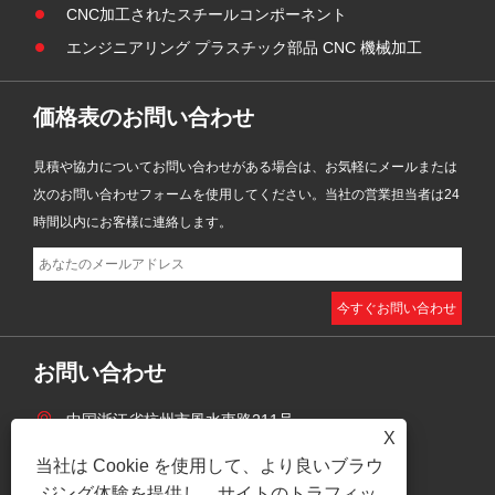
CNC加工されたスチールコンポーネント
エンジニアリング プラスチック部品 CNC 機械加工
価格表のお問い合わせ
見積や協力についてお問い合わせがある場合は、お気軽にメールまたは
次のお問い合わせフォームを使用してください。当社の営業担当者は24
時間以内にお客様に連絡します。
お問い合わせ
中国浙江省杭州市風水東路211号
X
+86-18158514197
当社は Cookie を使用して、より良いブラウ
zhaoyingjie@grandind.com
ジング体験を提供し、サイトのトラフィッ