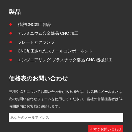
パー
ンポーネントは、一体型の CNC 旋
件と
削およびボーリング技術を採用し、
製品
れ、
頑丈な産業機械における耐久性と高
材と
精度のハウジングおよび位置決め部
精密CNC加工部品
ット
品の需要を満たすために開発されま
アルミニウム合金部品 CNC 加工
した。
プレートとクランプ
CNC加工されたスチールコンポーネント
エンジニアリング プラスチック部品 CNC 機械加工
価格表のお問い合わせ
見積や協力についてお問い合わせがある場合は、お気軽にメールまたは
次のお問い合わせフォームを使用してください。当社の営業担当者は24
時間以内にお客様に連絡します。