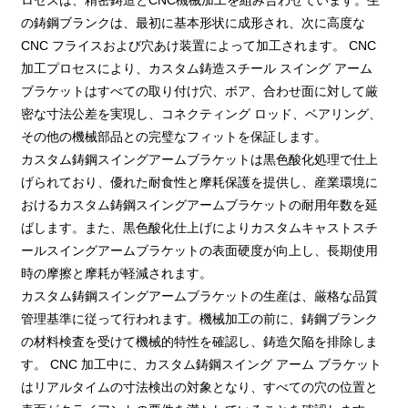
の鋳鋼ブランクは、最初に基本形状に成形され、次に高度な
CNC フライスおよび穴あけ装置によって加工されます。 CNC
加工プロセスにより、カスタム鋳造スチール スイング アーム
ブラケットはすべての取り付け穴、ボア、合わせ面に対して厳
密な寸法公差を実現し、コネクティング ロッド、ベアリング、
その他の機械部品との完璧なフィットを保証します。
カスタム鋳鋼スイングアームブラケットは黒色酸化処理で仕上
げられており、優れた耐食性と摩耗保護を提供し、産業環境に
おけるカスタム鋳鋼スイングアームブラケットの耐用年数を延
ばします。また、黒色酸化仕上げによりカスタムキャストスチ
ールスイングアームブラケットの表面硬度が向上し、長期使用
時の摩擦と摩耗が軽減されます。
カスタム鋳鋼スイングアームブラケットの生産は、厳格な品質
管理基準に従って行われます。機械加工の前に、鋳鋼ブランク
の材料検査を受けて機械的特性を確認し、鋳造欠陥を排除しま
す。 CNC 加工中に、カスタム鋳鋼スイング アーム ブラケット
はリアルタイムの寸法検出の対象となり、すべての穴の位置と