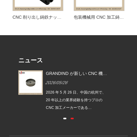
CNC 削り出し鋳鉄ナックル (リンケージ)
包装機械用 CNC 加工鋳鉄ナックル (リンケージ)
ニュース
ン
GRANDIND が新しい CNC 機械
ブシ
加工スチール製円筒ねじ付きカ
2026/05/26
」を
ップ ブッシュ GI-CNC-ST-009
を発売
州で、
2026 年 5 月 26 日、中国の杭州で、
の
20 年以上の業界経験を持つプロの
CNC 加工メーカーである
GRANDIND は、新しい GI-CNC-ST-
ラシ
009 鋼製円筒ねじ付きカップ ブッシ
しま
ングを正式に発売しました。このコ