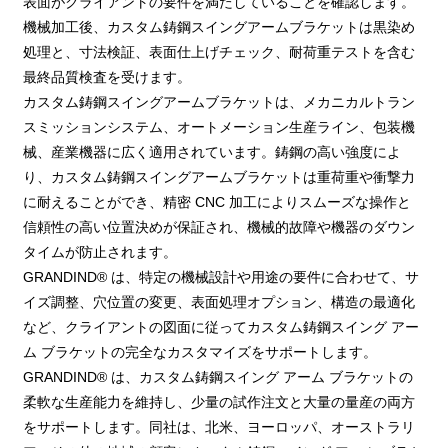
表面がクライアントの要件を満たしていることを確認します。
機械加工後、カスタム鋳鋼スイングアームブラケットは黒染め
処理と、寸法検証、表面仕上げチェック、耐荷重テストを含む
最終品質検査を受けます。
カスタム鋳鋼スイングアームブラケットは、メカニカルトラン
スミッションシステム、オートメーション生産ライン、包装機
械、産業機器に広く適用されています。鋳鋼の高い強度によ
り、カスタム鋳鋼スイングアームブラケットは重荷重や衝撃力
に耐えることができ、精密 CNC 加工によりスムーズな操作と
信頼性の高い位置決めが保証され、機械的故障や機器のダウン
タイムが防止されます。
GRANDIND® は、特定の機械設計や用途の要件に合わせて、サ
イズ調整、穴位置の変更、表面処理オプション、構造の最適化
など、クライアントの図面に従ってカスタム鋳鋼スイング アー
ム ブラケットの完全なカスタマイズをサポートします。
GRANDIND® は、カスタム鋳鋼スイング アーム ブラケットの
柔軟な生産能力を維持し、少量の試作注文と大量の量産の両方
をサポートします。同社は、北米、ヨーロッパ、オーストラリ