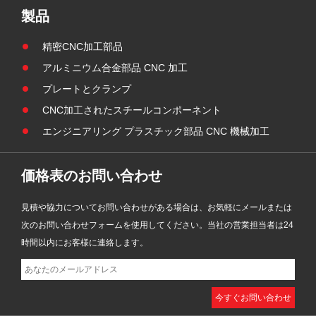
し、
ソナルケア機器の厳しい衛生要件と
製品
と高
精度要件を満たすために開発され、
め部
医療グレードのステンレス鋼素材と
精密CNC加工部品
れま
高精度 CNC 旋削およびローレット
アルミニウム合金部品 CNC 加工
加工技術を採用しています。
プレートとクランプ
CNC加工されたスチールコンポーネント
エンジニアリング プラスチック部品 CNC 機械加工
価格表のお問い合わせ
見積や協力についてお問い合わせがある場合は、お気軽にメールまたは
次のお問い合わせフォームを使用してください。当社の営業担当者は24
時間以内にお客様に連絡します。