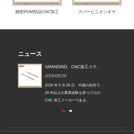
精密POM部品CNC加工
スパーピニオンギヤ
ニュース
 機械
GRANDIND、CNC加工ステン
きカ
レス製電動歯ブラシドライブシ
2026/05/28
09
ャフト「GI-CNC-SST-003」を
発売
州で、
2026 年 5 月 28 日、中国の杭州で、
の
20 年以上の業界経験を持つプロの
CNC 加工メーカーである
ST-
GRANDIND は、新しい GI-CNC-
ッシ
SST-003 ステンレス鋼電動歯ブラシ
のコ
ドライブ シャフトを正式に発売しま
 旋
した。このコンポーネントは、パー