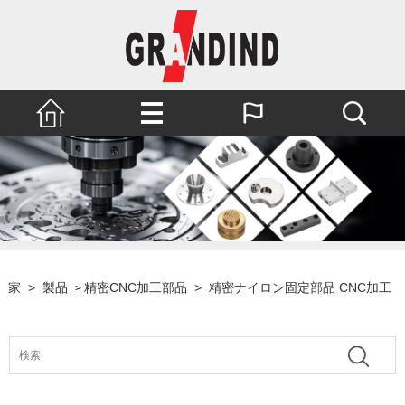
家
>
製品
精密CNC加工部品
>
精密ナイロン固定部品 CNC加工
>