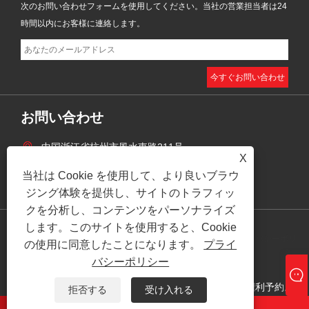
次のお問い合わせフォームを使用してください。当社の営業担当者は24
時間以内にお客様に連絡します。
お問い合わせ
中国浙江省杭州市風水東路211号
X
+86-18158514197
当社は Cookie を使用して、より良いブラウ
zhaoyingjie@grandind.com
ジング体験を提供し、サイトのトラフィッ
クを分析し、コンテンツをパーソナライズ
します。このサイトを使用すると、Cookie
プライバシーポリ
の使用に同意したことになります。
プライ
Links
Sitemap
RSS
XML
シー
バシーポリシー
著作権 © 2025 杭州グランド輸出入有限公司すべての権利予約。
拒否する
受け入れる