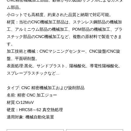
CNC精密機械加工部品、顧客からの図面/サンプルによるカスタ
ム部品。
小ロットでも高精度、約束された品質と納期で対応可能。
材質：当社のCNC機械加工部品は、ステンレス鋼部品の機械加
工、アルミニウム部品の機械加工、POM部品の機械加工、プラ
スチック部品のCNC機械加工など、複数の原材料で製造できま
す。
加工技術と機械：CNCマシニングセンター、CNC旋盤/CNC旋
盤、平面研削盤。
表面処理:黒化、サンドブラスト、陽極酸化、導電性陽極酸化、
スプレープラスチックなど...
タイプ: CNC 精密機械加工および旋削部品
名前: 精密 CNC 加工ジョー
材質:Cr12MoV
硬度：HRC58～62 真空熱処理
適用対象: 機械自動化装置