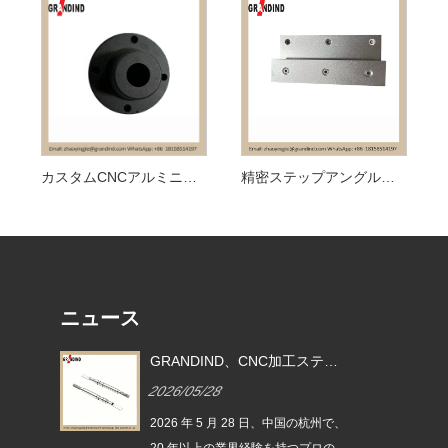
カスタムCNCアルミニウム精度
精密ステップアングルプレート
ニュース
加工ステン
GRANDIND が新しい CNC 機械
ドライブシ
加工スチール製円筒ねじ付きカ
2026/05/26
2
T-003」を
ップ ブッシュ GI-CNC-ST-009
を発売
、中国の杭州で、
2026 年 5 月 26 日、中国の杭州で、
持つプロの
20 年以上の業界経験を持つプロの