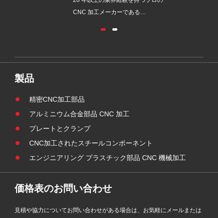
る
CNC 加工メーカーである
I-CNC-
GRANDIND は、新しい GI-CNC-ST-
鋼電動歯ブラシ
009 鋼製円筒ねじ付きカップ ブッシ
式に発売しま
ングを正式に発売しました。このコ
トは、パー
ンポーネントは、一体型の CNC 旋
衛生要件と
削およびボーリング技術を採用し、
製品
開発され、
頑丈な産業機械における耐久性と高
ス鋼素材と
精度のハウジングおよび位置決め部
精密CNC加工部品
びローレット
品の需要を満たすために開発されま
アルミニウム合金部品 CNC 加工
す。
した。
プレートとクランプ
CNC加工されたスチールコンポーネント
エンジニアリング プラスチック部品 CNC 機械加工
価格表のお問い合わせ
見積や協力についてお問い合わせがある場合は、お気軽にメールまたは